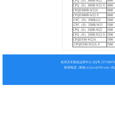
CPQ（D）30HB-W22
3000
CPQ（D）30HB-W22-Y
3000
CPQD30HB-W22A
3000
CPQD30HB-W22-Y
3000
CPC（D）35HB-G2
3500
CPC（D）35HB-W13
3500
CPQ（D）35HB-W22
3500
CPQ（D）35HB-W22-Y
3500
CPQD35H-W22A
3500
CPQD35H-W22A-Y
3500
杭州叉车新昌运营中心 QQ号 2373360766 
联系电话: | 邮箱:xc2scw@163.com 